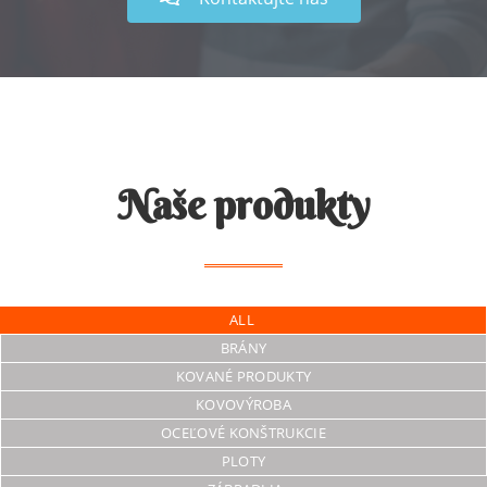
Naše produkty
ALL
BRÁNY
KOVANÉ PRODUKTY
KOVOVÝROBA
OCEĽOVÉ KONŠTRUKCIE
PLOTY