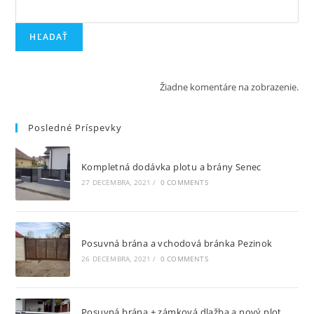
HĽADAŤ
Žiadne komentáre na zobrazenie.
Posledné Príspevky
Kompletná dodávka plotu a brány Senec
27 DECEMBRA, 2021
/
0 COMMENTS
Posuvná brána a vchodová bránka Pezinok
26 DECEMBRA, 2021
/
0 COMMENTS
Posuvná brána + zámková dlažba a nový plot